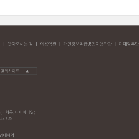
개
|
찾아오시는 길
|
이용약관
|
개인정보취급방침이용약관
|
이메일무단
패밀리사이트 ▲
층(대치동, 디아이타워)
32189
 임대예약