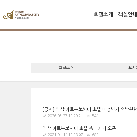
전
체
호텔소개
객실안
메
뉴
호텔소개
오시
[공지] 역삼 아르누보씨티 호텔 미성년자 숙박관련
2026-03-27 10:29:21
541
역삼 아르누보시티 호텔 홈페이지 오픈
2021-01-14 10:28:07
689