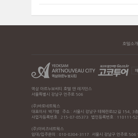
호텔소
역삼 아르누보씨티 호텔 앤 레지던스
서울특별시 강남구 언주로 506
(주)바로네트웍스
대표이사: 박기범
주소 : 서울시 강남구 테헤란로82길 154, 3
사업자등록번호 : 215-87-85373
법인등록번호 : 110111-52
(주)이비즈네트웍스
임대/입주문의 : 010-8304-3117
서울시 강남구 언주로 506